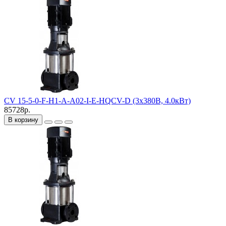
CV 15-5-0-F-H1-A-A02-I-E-HQCV-D (3х380В, 4.0кВт)
85728р.
В корзину