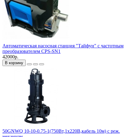
Автоматическая насосная станция "Тайфун" с частотным
преобразователем CPS-SN1
42000р.
В корзину
50GNWQ 10-10-0.75-1(750Вт,1х220В,кабель 10м) с реж.
механизм