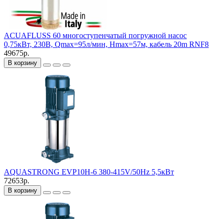
ACUAFLUSS 60 многоступенчатый погружной насос
0,75кВт, 230В, Qmax=95л/мин, Hmax=57м, кабель 20m RNF8
49675р.
В корзину
AQUASTRONG EVP10H-6 380-415V/50Hz 5,5кВт
72653р.
В корзину