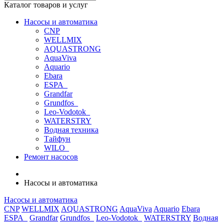
Каталог товаров и услуг
Насосы и автоматика
CNP
WELLMIX
AQUASTRONG
AquaViva
Aquario
Ebara
ESPA_
Grandfar
Grundfos_
Leo-Vodotok_
WATERSTRY
Водная техника
Тайфун
WILO_
Ремонт насосов
Насосы и автоматика
Насосы и автоматика
CNP
WELLMIX
AQUASTRONG
AquaViva
Aquario
Ebara
ESPA_
Grandfar
Grundfos_
Leo-Vodotok_
WATERSTRY
Водная