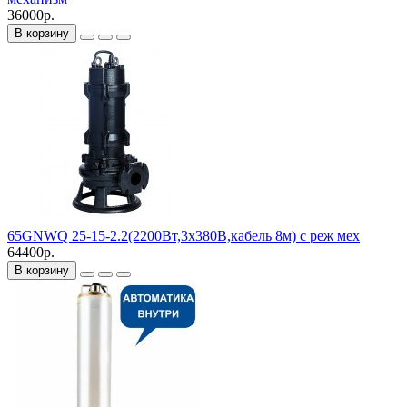
36000р.
В корзину
65GNWQ 25-15-2.2(2200Вт,3х380В,кабель 8м) с реж мех
64400р.
В корзину