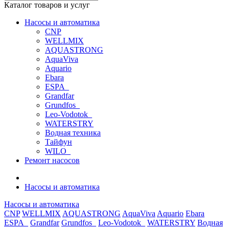
Каталог товаров и услуг
Насосы и автоматика
CNP
WELLMIX
AQUASTRONG
AquaViva
Aquario
Ebara
ESPA_
Grandfar
Grundfos_
Leo-Vodotok_
WATERSTRY
Водная техника
Тайфун
WILO_
Ремонт насосов
Насосы и автоматика
Насосы и автоматика
CNP
WELLMIX
AQUASTRONG
AquaViva
Aquario
Ebara
ESPA_
Grandfar
Grundfos_
Leo-Vodotok_
WATERSTRY
Водная