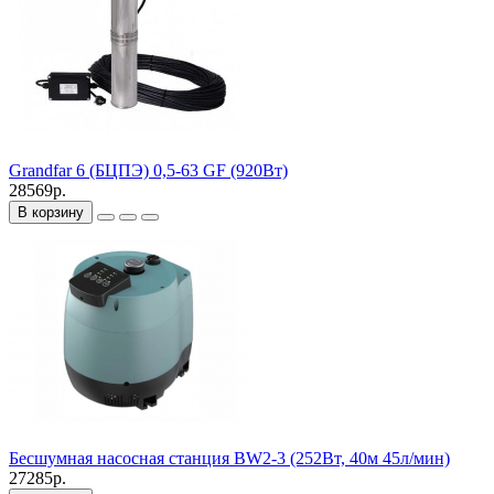
Grandfar 6 (БЦПЭ) 0,5-63 GF (920Вт)
28569р.
В корзину
Бесшумная насосная станция BW2-3 (252Вт, 40м 45л/мин)
27285р.