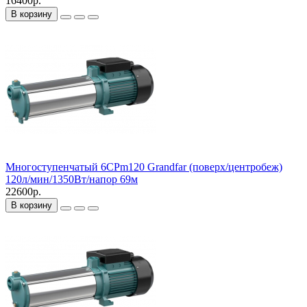
16400р.
В корзину
Многоступенчатый 6СPm120 Grandfar (поверх/центробеж)
120л/мин/1350Вт/напор 69м
22600р.
В корзину