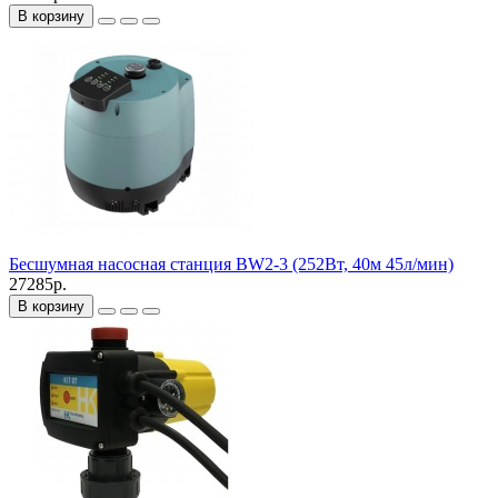
В корзину
Бесшумная насосная станция BW2-3 (252Вт, 40м 45л/мин)
27285р.
В корзину