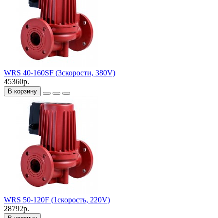
WRS 40-160SF (3скорости, 380V)
45360р.
В корзину
WRS 50-120F (1скорость, 220V)
28792р.