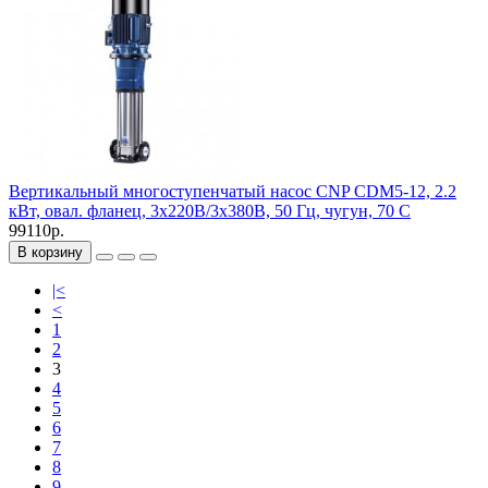
Вертикальный многоступенчатый насос CNP CDM5-12, 2.2
кВт, овал. фланец, 3х220В/3х380В, 50 Гц, чугун, 70 С
99110р.
В корзину
|<
<
1
2
3
4
5
6
7
8
9