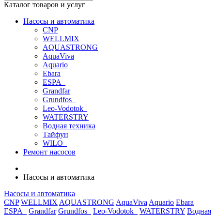
Каталог товаров и услуг
Насосы и автоматика
CNP
WELLMIX
AQUASTRONG
AquaViva
Aquario
Ebara
ESPA_
Grandfar
Grundfos_
Leo-Vodotok_
WATERSTRY
Водная техника
Тайфун
WILO_
Ремонт насосов
Насосы и автоматика
Насосы и автоматика
CNP
WELLMIX
AQUASTRONG
AquaViva
Aquario
Ebara
ESPA_
Grandfar
Grundfos_
Leo-Vodotok_
WATERSTRY
Водная