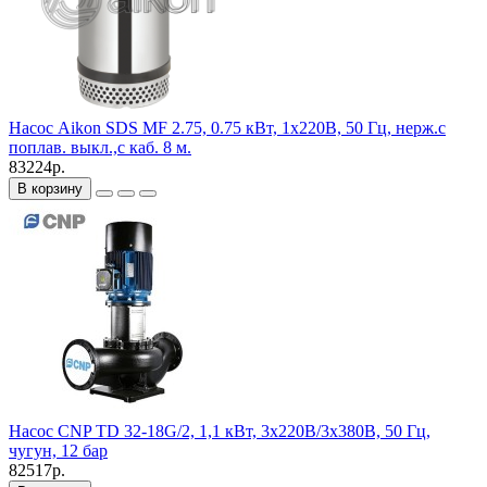
Насос Aikon SDS MF 2.75, 0.75 кВт, 1х220В, 50 Гц, нерж.с
поплав. выкл.,с каб. 8 м.
83224р.
В корзину
Насос CNP TD 32-18G/2, 1,1 кВт, 3х220В/3х380В, 50 Гц,
чугун, 12 бар
82517р.