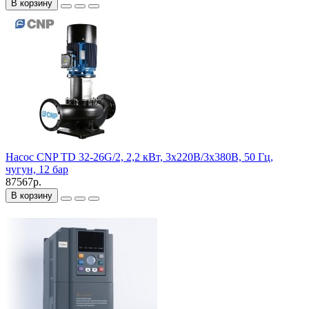
В корзину
Насос CNP TD 32-26G/2, 2,2 кВт, 3х220В/3х380В, 50 Гц,
чугун, 12 бар
87567р.
В корзину