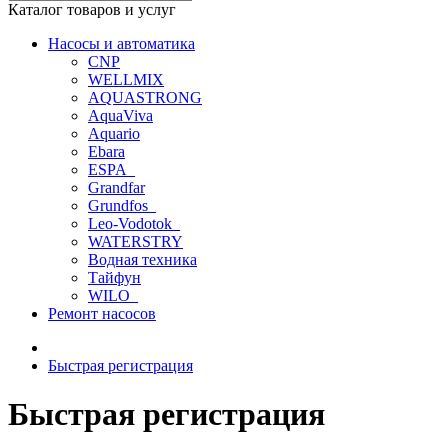
Каталог товаров и услуг
Насосы и автоматика
CNP
WELLMIX
AQUASTRONG
AquaViva
Aquario
Ebara
ESPA_
Grandfar
Grundfos_
Leo-Vodotok_
WATERSTRY
Водная техника
Тайфун
WILO_
Ремонт насосов
Быстрая регистрация
Быстрая регистрация