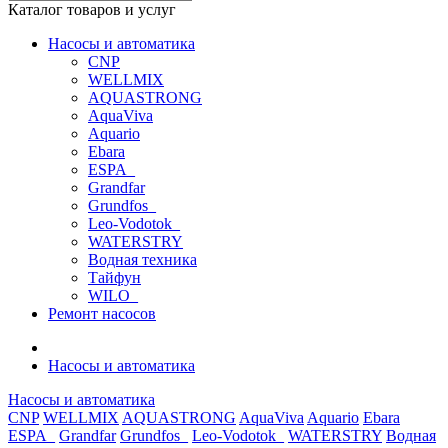
Каталог товаров и услуг
Насосы и автоматика
CNP
WELLMIX
AQUASTRONG
AquaViva
Aquario
Ebara
ESPA_
Grandfar
Grundfos_
Leo-Vodotok_
WATERSTRY
Водная техника
Тайфун
WILO_
Ремонт насосов
Насосы и автоматика
Насосы и автоматика
CNP
WELLMIX
AQUASTRONG
AquaViva
Aquario
Ebara
ESPA_
Grandfar
Grundfos_
Leo-Vodotok_
WATERSTRY
Водная