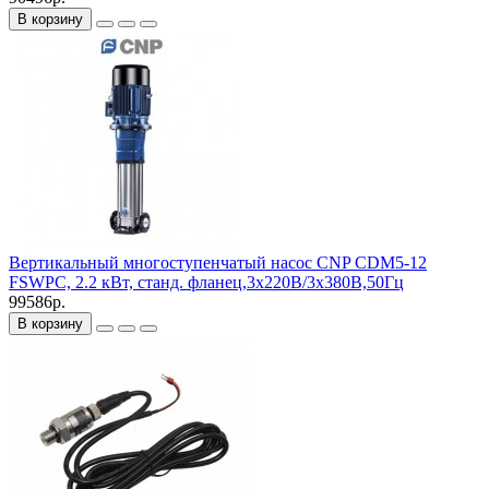
В корзину
Вертикальный многоступенчатый насос CNP CDM5-12
FSWPC, 2.2 кВт, станд. фланец,3х220В/3х380В,50Гц
99586р.
В корзину