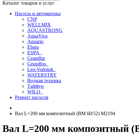
Каталог товаров и услуг
Насосы и автоматика
CNP
WELLMIX
AQUASTRONG
AquaViva
Aquario
Ebara
ESPA_
Grandfar
Grundfos_
Leo-Vodotok_
WATERSTRY
Водная техника
Тайфун
WILO_
Ремонт насосов
Вал L=200 мм композитный (ВМ 60/52) М2194
Вал L=200 мм композитный (