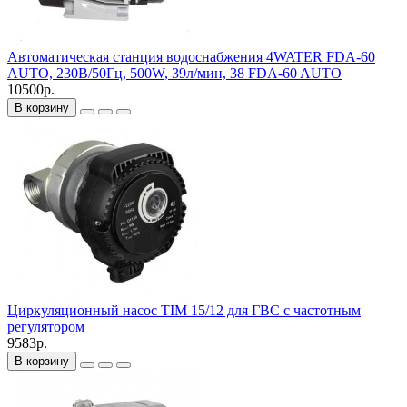
Автоматическая станция водоснабжения 4WATER FDA-60
AUTO, 230В/50Гц, 500W, 39л/мин, 38 FDA-60 AUTO
10500р.
В корзину
Циркуляционный насос TIM 15/12 для ГВС с частотным
регулятором
9583р.
В корзину