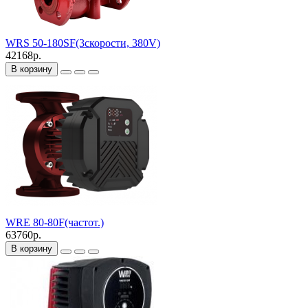
WRS 50-180SF(3скорости, 380V)
42168р.
В корзину
WRE 80-80F(частот.)
63760р.
В корзину