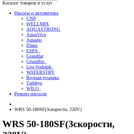
Каталог товаров и услуг
Насосы и автоматика
CNP
WELLMIX
AQUASTRONG
AquaViva
Aquario
Ebara
ESPA_
Grandfar
Grundfos_
Leo-Vodotok_
WATERSTRY
Водная техника
Тайфун
WILO_
Ремонт насосов
WRS 50-180SF(3скорости, 220V)
WRS 50-180SF(3скорости,