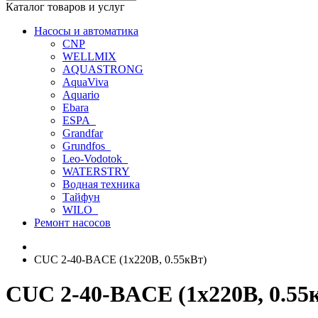
Каталог товаров и услуг
Насосы и автоматика
CNP
WELLMIX
AQUASTRONG
AquaViva
Aquario
Ebara
ESPA_
Grandfar
Grundfos_
Leo-Vodotok_
WATERSTRY
Водная техника
Тайфун
WILO_
Ремонт насосов
CUC 2-40-BACE (1х220В, 0.55кВт)
CUC 2-40-BACE (1х220В, 0.55