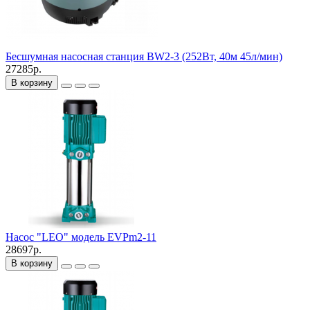
Бесшумная насосная станция BW2-3 (252Вт, 40м 45л/мин)
27285р.
В корзину
Насос "LEO" модель EVPm2-11
28697р.
В корзину