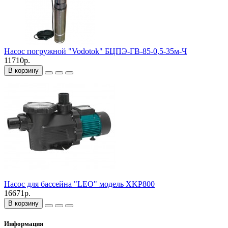
Насос погружной "Vodotok" БЦПЭ-ГВ-85-0,5-35м-Ч
11710р.
В корзину
Насос для бассейна "LEO" модель XKP800
16671р.
В корзину
Информация