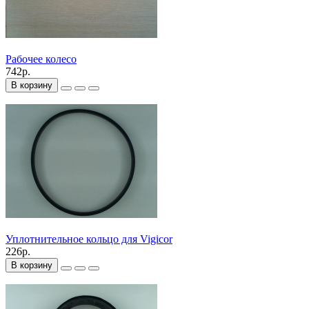
Рабочее колесо
742р.
В корзину
Уплотнительное кольцо для Vigicor
226р.
В корзину