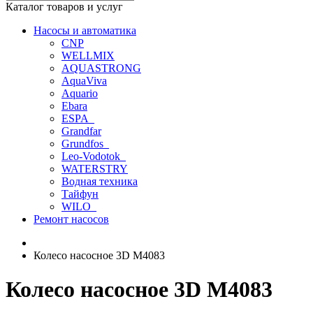
Каталог товаров и услуг
Насосы и автоматика
CNP
WELLMIX
AQUASTRONG
AquaViva
Aquario
Ebara
ESPA_
Grandfar
Grundfos_
Leo-Vodotok_
WATERSTRY
Водная техника
Тайфун
WILO_
Ремонт насосов
Колесо насосное 3D М4083
Колесо насосное 3D М4083