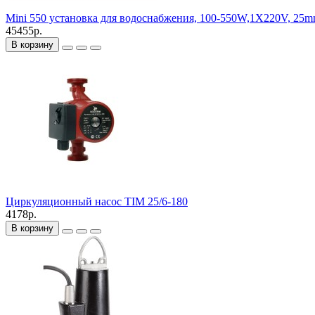
Mini 550 установка для водоснабжения, 100-550W,1X220V, 25
45455р.
В корзину
Циркуляционный насос TIM 25/6-180
4178р.
В корзину