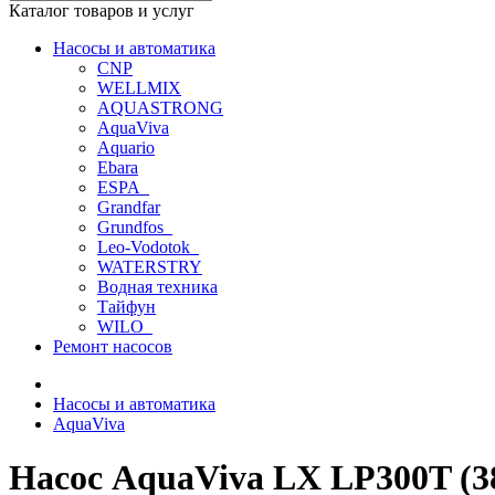
Каталог товаров и услуг
Насосы и автоматика
CNP
WELLMIX
AQUASTRONG
AquaViva
Aquario
Ebara
ESPA_
Grandfar
Grundfos_
Leo-Vodotok_
WATERSTRY
Водная техника
Тайфун
WILO_
Ремонт насосов
Насосы и автоматика
AquaViva
Насос AquaViva LX LP300T (38