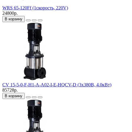
WRS 65-120Ff (1скорость, 220V)
24800р.
В корзину
CV 15-5-0-F-H1-A-A02-I-E-HQCV-D (3х380В, 4.0кВт)
85728р.
В корзину