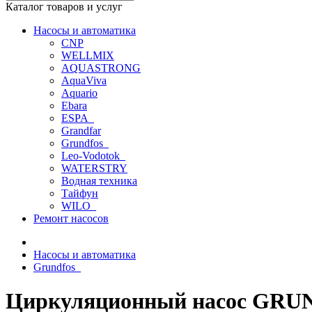
Каталог товаров и услуг
Насосы и автоматика
CNP
WELLMIX
AQUASTRONG
AquaViva
Aquario
Ebara
ESPA_
Grandfar
Grundfos_
Leo-Vodotok_
WATERSTRY
Водная техника
Тайфун
WILO_
Ремонт насосов
Насосы и автоматика
Grundfos_
Циркуляционный насос GRUN