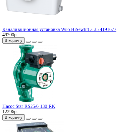
Канализационная установка Wilo HiSewlift 3-35 4191677
49200р.
В корзину
Насос Star-RS25/6-130-RK
12296р.
В корзину