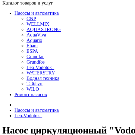
Каталог товаров и услуг
Насосы и автоматика
CNP
WELLMIX
AQUASTRONG
AquaViva
Aquario
Ebara
ESPA_
Grandfar
Grundfos_
Leo-Vodotok_
WATERSTRY
Водная техника
Тайфун
WILO_
Ремонт насосов
Насосы и автоматика
Leo-Vodotok_
Насос циркуляционный "Vodo