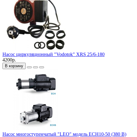
Насос циркуляционный "Vodotok" XRS 25/6-180
4200р.
В корзину
Насос многоступенчатый "LEO" модель ECH10-50 (380 В)