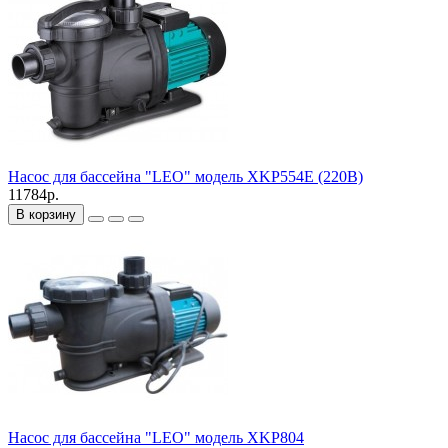
Насос для бассейна "LEO" модель XKP554E (220В)
11784р.
В корзину
Насос для бассейна "LEO" модель XKP804