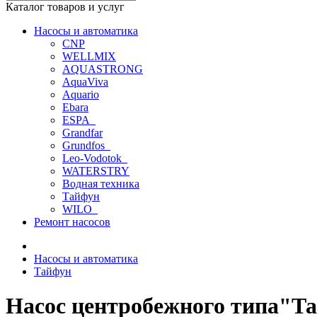
Каталог товаров и услуг
Насосы и автоматика
CNP
WELLMIX
AQUASTRONG
AquaViva
Aquario
Ebara
ESPA_
Grandfar
Grundfos_
Leo-Vodotok_
WATERSTRY
Водная техника
Тайфун
WILO_
Ремонт насосов
Насосы и автоматика
Тайфун
Насос центробежного типа"Т