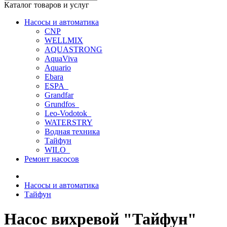
Каталог товаров и услуг
Насосы и автоматика
CNP
WELLMIX
AQUASTRONG
AquaViva
Aquario
Ebara
ESPA_
Grandfar
Grundfos_
Leo-Vodotok_
WATERSTRY
Водная техника
Тайфун
WILO_
Ремонт насосов
Насосы и автоматика
Тайфун
Насос вихревой "Тайфун"