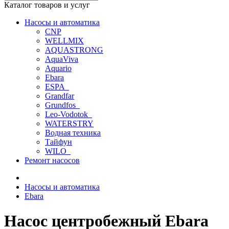
Каталог товаров и услуг
Насосы и автоматика
CNP
WELLMIX
AQUASTRONG
AquaViva
Aquario
Ebara
ESPA_
Grandfar
Grundfos_
Leo-Vodotok_
WATERSTRY
Водная техника
Тайфун
WILO_
Ремонт насосов
Насосы и автоматика
Ebara
Haсос центробежный Ebara