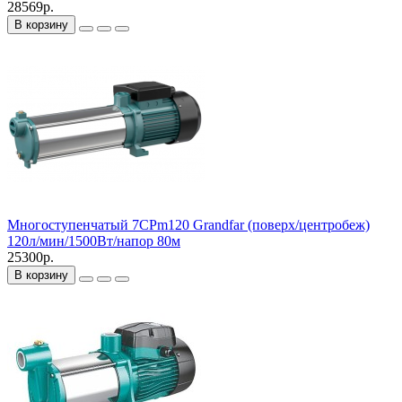
28569р.
В корзину
Многоступенчатый 7CPm120 Grandfar (поверх/центробеж)
120л/мин/1500Вт/напор 80м
25300р.
В корзину