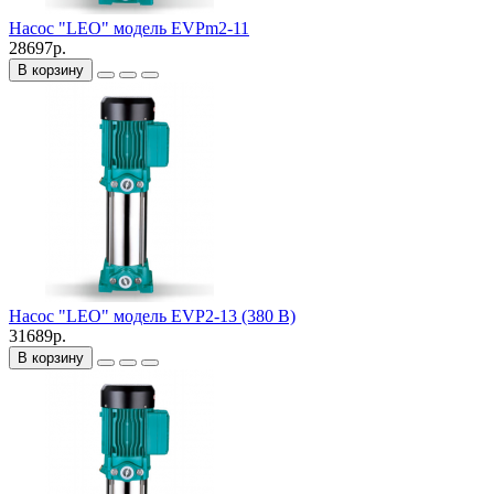
Насос "LEO" модель EVPm2-11
28697р.
В корзину
Насос "LEO" модель EVP2-13 (380 В)
31689р.
В корзину