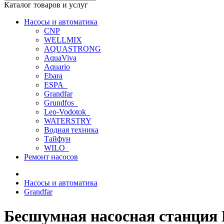
Каталог товаров и услуг
Насосы и автоматика
CNP
WELLMIX
AQUASTRONG
AquaViva
Aquario
Ebara
ESPA_
Grandfar
Grundfos_
Leo-Vodotok_
WATERSTRY
Водная техника
Тайфун
WILO_
Ремонт насосов
Насосы и автоматика
Grandfar
Бесшумная насосная станция 