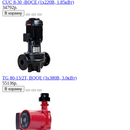
CUC 8-30 -BQCE (1х220В, 1.85кВт)
34792р.
В корзину
TG 80-13/2T, BQQE (3х380В, 3.0кВт)
55136р.
В корзину