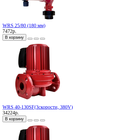
WRS 25/80 (180 мм)
7472р.
В корзину
WRS 40-130SF(3скорости, 380V)
34224р.
В корзину