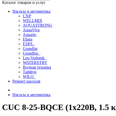
Каталог товаров и услуг
Насосы и автоматика
CNP
WELLMIX
AQUASTRONG
AquaViva
Aquario
Ebara
ESPA_
Grandfar
Grundfos_
Leo-Vodotok_
WATERSTRY
Водная техника
Тайфун
WILO_
Ремонт насосов
Насосы и автоматика
CUC 8-25-BQCE (1х220В, 1.5 к