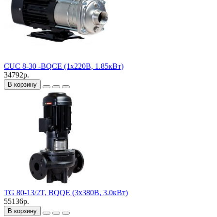
CUC 8-30 -BQCE (1х220В, 1.85кВт)
34792р.
В корзину
TG 80-13/2T, BQQE (3х380В, 3.0кВт)
55136р.
В корзину