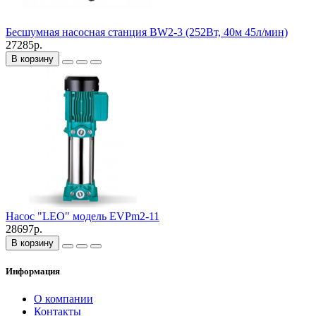
Бесшумная насосная станция BW2-3 (252Вт, 40м 45л/мин)
27285р.
В корзину
Насос "LEO" модель EVPm2-11
28697р.
В корзину
Информация
О компании
Контакты