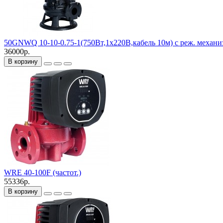
50GNWQ 10-10-0.75-1(750Вт,1х220В,кабель 10м) с реж. механи
36000р.
В корзину
WRE 40-100F (частот.)
55336р.
В корзину