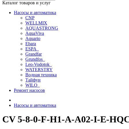
Каталог товаров и услуг
Насосы и автоматика
CNP
WELLMIX
AQUASTRONG
AquaViva
Aquario
Ebara
ESPA_
Grandfar
Grundfos_
Leo-Vodotok_
WATERSTRY
Водная техника
Тайфун
WILO_
Ремонт насосов
Насосы и автоматика
CV 5-8-0-F-H1-A-A02-I-E-HQC