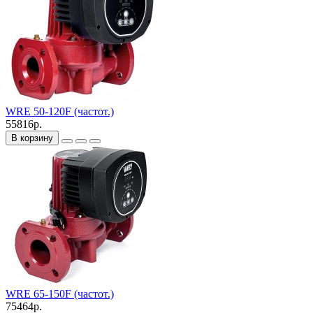
WRE 50-120F (частот.)
55816р.
В корзину
WRE 65-150F (частот.)
75464р.