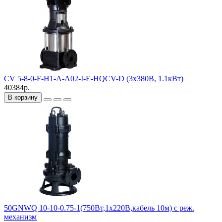
CV 5-8-0-F-H1-A-A02-I-E-HQCV-D (3х380В, 1.1кВт)
40384р.
В корзину
50GNWQ 10-10-0.75-1(750Вт,1х220В,кабель 10м) с реж.
механизм